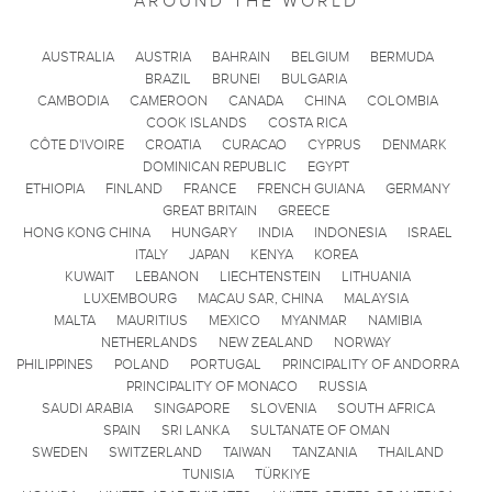
AROUND THE WORLD
AUSTRALIA
AUSTRIA
BAHRAIN
BELGIUM
BERMUDA
BRAZIL
BRUNEI
BULGARIA
CAMBODIA
CAMEROON
CANADA
CHINA
COLOMBIA
COOK ISLANDS
COSTA RICA
CÔTE D'IVOIRE
CROATIA
CURACAO
CYPRUS
DENMARK
DOMINICAN REPUBLIC
EGYPT
ETHIOPIA
FINLAND
FRANCE
FRENCH GUIANA
GERMANY
GREAT BRITAIN
GREECE
HONG KONG CHINA
HUNGARY
INDIA
INDONESIA
ISRAEL
ITALY
JAPAN
KENYA
KOREA
KUWAIT
LEBANON
LIECHTENSTEIN
LITHUANIA
LUXEMBOURG
MACAU SAR, CHINA
MALAYSIA
MALTA
MAURITIUS
MEXICO
MYANMAR
NAMIBIA
NETHERLANDS
NEW ZEALAND
NORWAY
PHILIPPINES
POLAND
PORTUGAL
PRINCIPALITY OF ANDORRA
PRINCIPALITY OF MONACO
RUSSIA
SAUDI ARABIA
SINGAPORE
SLOVENIA
SOUTH AFRICA
SPAIN
SRI LANKA
SULTANATE OF OMAN
SWEDEN
SWITZERLAND
TAIWAN
TANZANIA
THAILAND
TUNISIA
TÜRKIYE