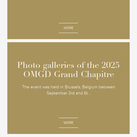
MORE
Photo galleries of the 2025
Photo galleries of the 2025
OMGD Grand Chapitre
OMGD Grand Chapitre
The event was held in Brussels, Belgium between
September 3rd and 6t...
MORE