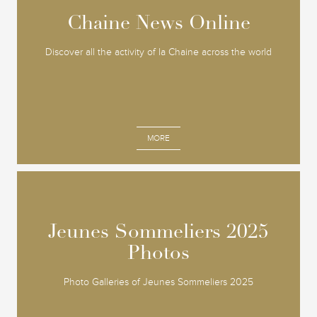
Chaine News Online
Chaine News Online
Discover all the activity of la Chaine across the world
MORE
Jeunes Sommeliers 2025
Jeunes Sommeliers 2025
Photos
Photos
Photo Galleries of Jeunes Sommeliers 2025