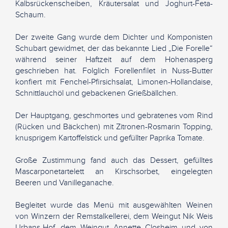
Kalbsrückenscheiben, Kräutersalat und Joghurt-Feta-
Schaum.
Der zweite Gang wurde dem Dichter und Komponisten
Schubart gewidmet, der das bekannte Lied „Die Forelle“
während seiner Haftzeit auf dem Hohenasperg
geschrieben hat. Folglich Forellenfilet in Nuss-Butter
konfiert mit Fenchel-Pfirsichsalat, Limonen-Hollandaise,
Schnittlauchöl und gebackenen Grießbällchen.
Der Hauptgang, geschmortes und gebratenes vom Rind
(Rücken und Bäckchen) mit Zitronen-Rosmarin Topping,
knusprigem Kartoffelstick und gefüllter Paprika Tomate.
Große Zustimmung fand auch das Dessert, gefülltes
Mascarponetartelett an Kirschsorbet, eingelegten
Beeren und Vanilleganache.
Begleitet wurde das Menü mit ausgewählten Weinen
von Winzern der Remstalkellerei, dem Weingut Nik Weis
Urbans-Hof, dem Weingut Annette Closheim und von