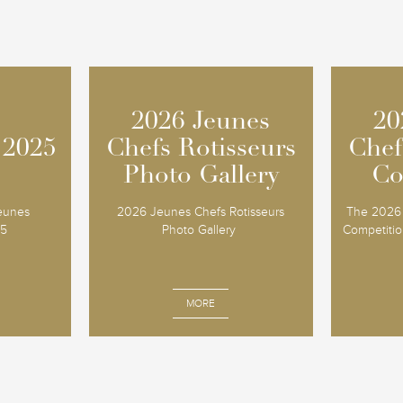
2026 Jeunes
2026 Jeunes
20
20
 2025
 2025
Chefs Rotisseurs
Chefs Rotisseurs
Chef
Chef
Photo Gallery
Photo Gallery
Co
Co
Jeunes
2026 Jeunes Chefs Rotisseurs
The 2026 
25
Photo Gallery
Competition
MORE