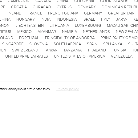
A
CAMEROON
CANADA
CHINA
COLOMBIA
COOK ISLANDS
C
IRE
CROATIA
CURACAO
CYPRUS
DENMARK
DOMINICAN REPUBL
FINLAND
FRANCE
FRENCH GUIANA
GERMANY
GREAT BRITAIN
CHINA
HUNGARY
INDIA
INDONESIA
ISRAEL
ITALY
JAPAN
K
ANON
LIECHTENSTEIN
LITHUANIA
LUXEMBOURG
MACAU SAR, CHI
RITIUS
MEXICO
MYANMAR
NAMIBIA
NETHERLANDS
NEW ZEALA
POLAND
PORTUGAL
PRINCIPALITY OF ANDORRA
PRINCIPALITY OF M
SINGAPORE
SLOVENIA
SOUTH AFRICA
SPAIN
SRI LANKA
SULT
DEN
SWITZERLAND
TAIWAN
TANZANIA
THAILAND
TUNISIA
TÜ
UNITED ARAB EMIRATES
UNITED STATES OF AMERICA
VENEZUELA
ather anonymous trafic statistics.
Privacy policy