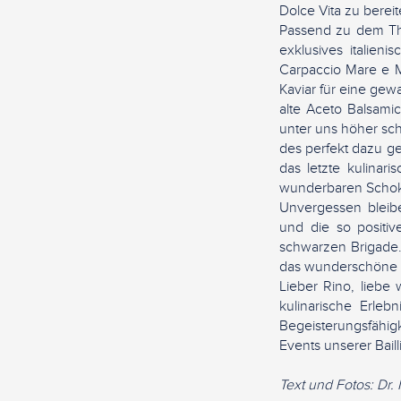
Dolce Vita zu bereit
Passend zu dem The
exklusives italien
Carpaccio Mare e M
Kaviar für eine gew
alte Aceto Balsami
unter uns höher sch
des perfekt dazu g
das letzte kulinar
wunderbaren Schoko
Unvergessen bleib
und die so positi
schwarzen Brigade. 
das wunderschöne It
Lieber Rino, liebe
kulinarische Erle
Begeisterungsfähig
Events unserer Bail
Text und Fotos: Dr.