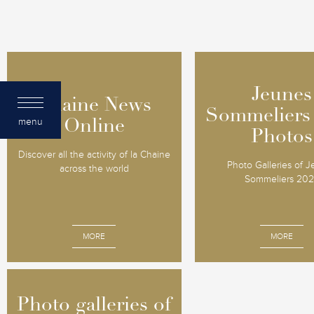
Jeunes
Jeunes
Chaine News
Chaine News
Sommeliers
Sommeliers
menu
Online
Online
Photos
Photos
Discover all the activity of la Chaine
Photo Galleries of 
across the world
Sommeliers 20
MORE
MORE
Photo galleries of
Photo galleries of