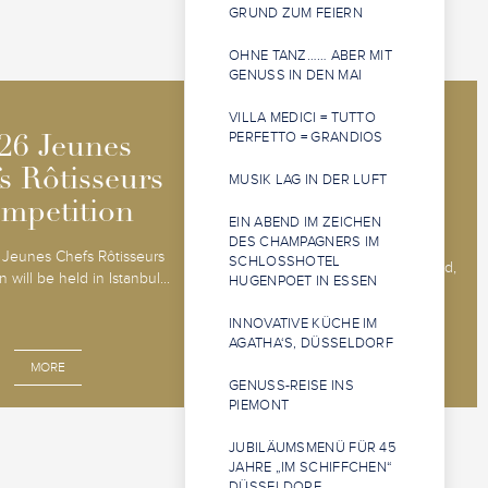
GRUND ZUM FEIERN
OHNE TANZ…… ABER MIT
GENUSS IN DEN MAI
VILLA MEDICI = TUTTO
2026 Jeunes
2026 Jeunes
PERFETTO = GRANDIOS
26 Jeunes
26 Jeunes
Sommeliers
Sommeliers
s Rôtisseurs
s Rôtisseurs
MUSIK LAG IN DER LUFT
Competition
Competition
mpetition
mpetition
EIN ABEND IM ZEICHEN
DES CHAMPAGNERS IM
The 2026 Jeunes Sommeliers
Jeunes Chefs Rôtisseurs
SCHLOSSHOTEL
Competition will be held in Båstad,
 will be held in Istanbul...
HUGENPOET IN ESSEN
Sweden, 14 - 18 o...
INNOVATIVE KÜCHE IM
AGATHA‘S, DÜSSELDORF
MORE
MORE
GENUSS-REISE INS
PIEMONT
JUBILÄUMSMENÜ FÜR 45
JAHRE „IM SCHIFFCHEN“
DÜSSELDORF