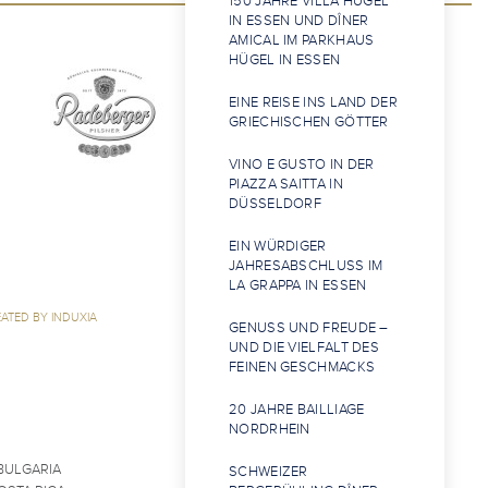
150 JAHRE VILLA HÜGEL
IN ESSEN UND DÎNER
AMICAL IM PARKHAUS
HÜGEL IN ESSEN
EINE REISE INS LAND DER
GRIECHISCHEN GÖTTER
VINO E GUSTO IN DER
PIAZZA SAITTA IN
DÜSSELDORF
EIN WÜRDIGER
JAHRESABSCHLUSS IM
LA GRAPPA IN ESSEN
ATED BY INDUXIA
GENUSS UND FREUDE –
UND DIE VIELFALT DES
FEINEN GESCHMACKS
20 JAHRE BAILLIAGE
NORDRHEIN
BULGARIA
SCHWEIZER