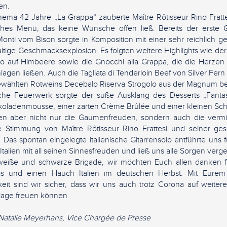
en.
ma 42 Jahre „La Grappa“ zauberte Maître Rôtisseur Rino Fratt
isches Menü, das keine Wünsche offen ließ. Bereits der erste 
onti vom Bison sorgte in Komposition mit einer sehr reichlich g
altige Geschmacksexplosion. Es folgten weitere Highlights wie d
co auf Himbeere sowie die Gnocchi alla Grappa, die die Herzen d
lagen ließen. Auch die Tagliata di Tenderloin Beef von Silver Fern
ewählten Rotweins Decebalo Riserva Strogolo aus der Magnum be
ische Feuerwerk sorgte der süße Ausklang des Desserts „Fantasi
ladenmousse, einer zarten Crème Brûlée und einer kleinen Sch
en aber nicht nur die Gaumenfreuden, sondern auch die vermit
ve Stimmung von Maître Rôtisseur Rino Frattesi und seiner g
Das spontan eingelegte italienische Gitarrensolo entführte uns
alien mit all seinen Sinnesfreuden und ließ uns alle Sorgen verg
 weiße und schwarze Brigade, wir möchten Euch allen danken f
bnis und einen Hauch Italien im deutschen Herbst. Mit Eurem
keit sind wir sicher, dass wir uns auch trotz Corona auf weite
liage freuen können.
 Natalie Meyerhans, Vice Chargée de Presse