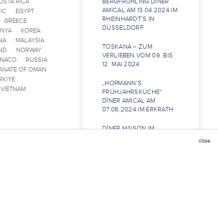
OSTA RICA
BERGFRÜHLING DÎNER
AMICAL AM 13.04.2024 IM
IC
EGYPT
RHEINHARDT’S IN
GREECE
DÜSSELDORF
ENYA
KOREA
NA
MALAYSIA
TOSKANA – ZUM
ND
NORWAY
VERLIEBEN VOM 09. BIS
ONACO
RUSSIA
12. MAI 2024
ANATE OF OMAN
RKIYE
„HOPMANN’S
VIETNAM
FRÜHJAHRSKÜCHE“
DÎNER AMICAL AM
07.06.2024 IM ERKRATH
DÎNER MAISON IM
GRANDE ÉTOILE
close
CHE BELLA VITA
FINALE FURIOSO
AUF EIN „NEUES“
MÜLLER‘S AUF DER RÜ