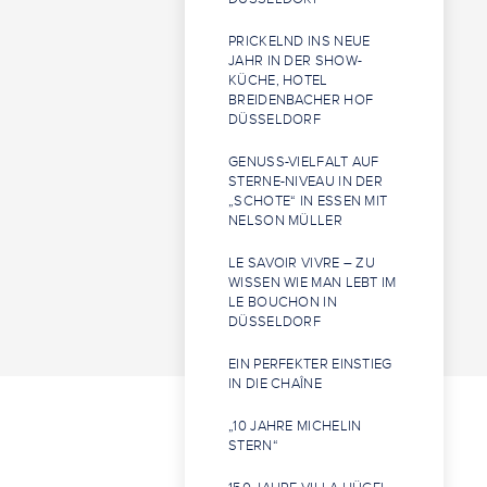
PRICKELND INS NEUE
JAHR IN DER SHOW-
KÜCHE, HOTEL
BREIDENBACHER HOF
DÜSSELDORF
GENUSS-VIELFALT AUF
STERNE-NIVEAU IN DER
„SCHOTE“ IN ESSEN MIT
NELSON MÜLLER
LE SAVOIR VIVRE – ZU
WISSEN WIE MAN LEBT IM
LE BOUCHON IN
DÜSSELDORF
EIN PERFEKTER EINSTIEG
IN DIE CHAÎNE
„10 JAHRE MICHELIN
STERN“