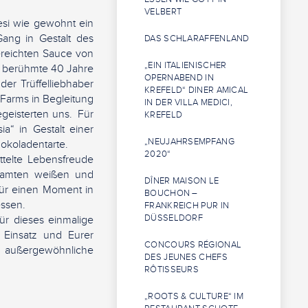
VELBERT
esi wie gewohnt ein
Gang in Gestalt des
DAS SCHLARAFFENLAND
ereichten Sauce von
„EIN ITALIENISCHER
er berühmte 40 Jahre
OPERNABEND IN
er Trüffelliebhaber
KREFELD“ DINER AMICAL
 Farms in Begleitung
IN DER VILLA MEDICI,
geisterten uns. Für
KREFELD
a“ in Gestalt einer
„NEUJAHRSEMPFANG
okoladentarte.
2020“
telte Lebensfreude
esamten weißen und
DÎNER MAISON LE
 für einen Moment in
BOUCHON –
essen.
FRANKREICH PUR IN
DÜSSELDORF
ür dieses einmalige
 Einsatz und Eurer
CONCOURS RÉGIONAL
re außergewöhnliche
DES JEUNES CHEFS
RÔTISSEURS
„ROOTS & CULTURE“ IM