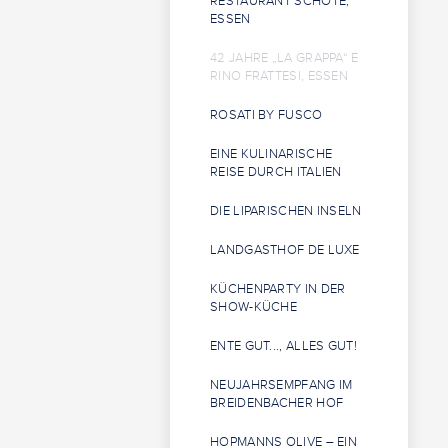
RESTAURANT SCHOTE,
ESSEN
42 JAHRE „LA GRAPPA“ E
RINO FRATTESI, ESSEN
ROSATI BY FUSCO
EINE KULINARISCHE
REISE DURCH ITALIEN
DIE LIPARISCHEN INSELN
LANDGASTHOF DE LUXE
KÜCHENPARTY IN DER
SHOW-KÜCHE
ENTE GUT..., ALLES GUT!
NEUJAHRSEMPFANG IM
BREIDENBACHER HOF
HOPMANNS OLIVE – EIN