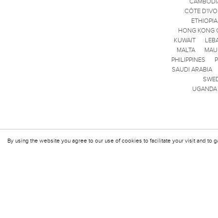
CAMBODI
CÔTE D'IVO
ETHIOPIA
HONG KONG 
KUWAIT
LEB
MALTA
MAU
PHILIPPINES
SAUDI ARABIA
SWE
UGANDA
By using the website you agree to our use of cookies to facilitate your visit and to g