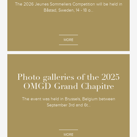
The 2026 Jeunes Sommeliers Competition will be held in
Båstad, Sweden, 14 - 18 o...
MORE
Photo galleries of the 2025
Photo galleries of the 2025
OMGD Grand Chapitre
OMGD Grand Chapitre
The event was held in Brussels, Belgium between
September 3rd and 6t...
MORE