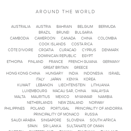
AROUND THE WORLD
AUSTRALIA
AUSTRIA
BAHRAIN
BELGIUM
BERMUDA
BRAZIL
BRUNEI
BULGARIA
CAMBODIA
CAMEROON
CANADA
CHINA
COLOMBIA
COOK ISLANDS
COSTA RICA
CÔTE D'IVOIRE
CROATIA
CURACAO
CYPRUS
DENMARK
DOMINICAN REPUBLIC
EGYPT
ETHIOPIA
FINLAND
FRANCE
FRENCH GUIANA
GERMANY
GREAT BRITAIN
GREECE
HONG KONG CHINA
HUNGARY
INDIA
INDONESIA
ISRAEL
ITALY
JAPAN
KENYA
KOREA
KUWAIT
LEBANON
LIECHTENSTEIN
LITHUANIA
LUXEMBOURG
MACAU SAR, CHINA
MALAYSIA
MALTA
MAURITIUS
MEXICO
MYANMAR
NAMIBIA
NETHERLANDS
NEW ZEALAND
NORWAY
PHILIPPINES
POLAND
PORTUGAL
PRINCIPALITY OF ANDORRA
PRINCIPALITY OF MONACO
RUSSIA
SAUDI ARABIA
SINGAPORE
SLOVENIA
SOUTH AFRICA
SPAIN
SRI LANKA
SULTANATE OF OMAN