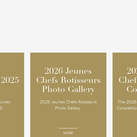
2026 Jeunes
2026 Jeunes
20
20
 2025
 2025
Chefs Rotisseurs
Chefs Rotisseurs
Chef
Chef
Photo Gallery
Photo Gallery
Co
Co
Jeunes
2026 Jeunes Chefs Rotisseurs
The 2026 
25
Photo Gallery
Competition
MORE