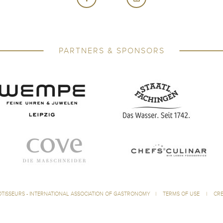
PARTNERS & SPONSORS
ÔTISSEURS - INTERNATIONAL ASSOCIATION OF GASTRONOMY
|
TERMS OF USE
|
CRE