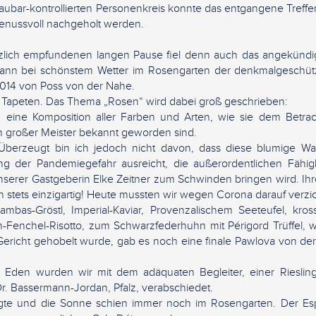
ubar-kontrollierten Personenkreis konnte das entgangene Treffen
genussvoll nachgeholt werden.
zlich empfundenen langen Pause fiel denn auch das angekünd
ann bei schönstem Wetter im Rosengarten der denkmalgeschützt
2014 von Poss von der Nahe.
 Tapeten. Das Thema „Rosen“ wird dabei groß geschrieben:
 eine Komposition aller Farben und Arten, wie sie dem Betra
en großer Meister bekannt geworden sind.
Überzeugt bin ich jedoch nicht davon, dass diese blumige W
g der Pandemiegefahr ausreicht, die außerordentlichen Fähig
nserer Gastgeberin Elke Zeitner zum Schwinden bringen wird. Ih
 stets einzigartig! Heute mussten wir wegen Corona darauf verzi
mbas-Gröstl, Imperial-Kaviar, Provenzalischem Seeteufel, kros
n-Fenchel-Risotto, zum Schwarzfederhuhn mit Périgord Trüffel, 
 Gericht gehobelt wurde, gab es noch eine finale Pawlova von de
 Eden wurden wir mit dem adäquaten Begleiter, einer Rieslin
r. Bassermann-Jordan, Pfalz, verabschiedet.
gte und die Sonne schien immer noch im Rosengarten. Der Es