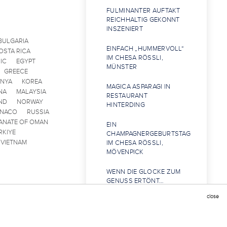
FULMINANTER AUFTAKT
REICHHALTIG GEKONNT
INSZENIERT
BULGARIA
EINFACH „HUMMERVOLL“
OSTA RICA
IM CHESA RÖSSLI,
IC
EGYPT
MÜNSTER
GREECE
ENYA
KOREA
MAGICA ASPARAGI IN
NA
MALAYSIA
RESTAURANT
ND
NORWAY
HINTERDING
ONACO
RUSSIA
ANATE OF OMAN
EIN
RKIYE
CHAMPAGNERGEBURTSTAG
VIETNAM
IM CHESA RÖSSLI,
MÖVENPICK
WENN DIE GLOCKE ZUM
GENUSS ERTÖNT…
close
…ODER NOCH ZEIT FÜR
DIE HISTORISCHE
ALTSTADT ZUM