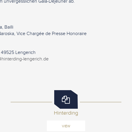
m unvergesslichen Gala-Déjeuner ab.
 Bailli
-Naroska, Vice Chargée de Presse Honoraire
- 49525 Lengerich
@hinterding-lengerich.de
Hinterding
VIEW