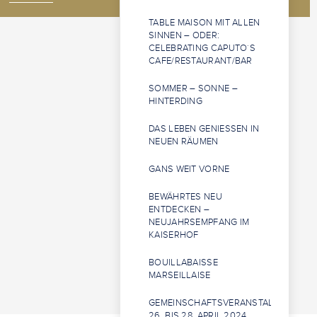
TABLE MAISON MIT ALLEN
SINNEN – ODER:
CELEBRATING CAPUTO`S
CAFE/RESTAURANT/BAR
SOMMER – SONNE –
HINTERDING
DAS LEBEN GENIESSEN IN N
EUEN RÄUMEN
GANS WEIT VORNE
BEWÄHRTES NEU
ENTDECKEN –
NEUJAHRSEMPFANG IM
KAISERHOF
BOUILLABAISSE
MARSEILLAISE
GEMEINSCHAFTSVERANSTALTUNG
26. BIS 28. APRIL 2024