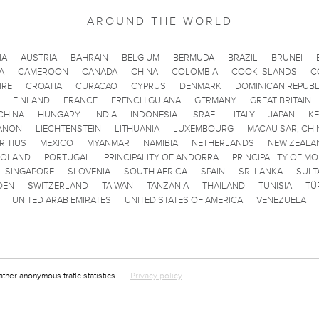
AROUND THE WORLD
IA
AUSTRIA
BAHRAIN
BELGIUM
BERMUDA
BRAZIL
BRUNEI
A
CAMEROON
CANADA
CHINA
COLOMBIA
COOK ISLANDS
C
IRE
CROATIA
CURACAO
CYPRUS
DENMARK
DOMINICAN REPUBL
FINLAND
FRANCE
FRENCH GUIANA
GERMANY
GREAT BRITAIN
CHINA
HUNGARY
INDIA
INDONESIA
ISRAEL
ITALY
JAPAN
K
ANON
LIECHTENSTEIN
LITHUANIA
LUXEMBOURG
MACAU SAR, CHI
RITIUS
MEXICO
MYANMAR
NAMIBIA
NETHERLANDS
NEW ZEALA
POLAND
PORTUGAL
PRINCIPALITY OF ANDORRA
PRINCIPALITY OF M
SINGAPORE
SLOVENIA
SOUTH AFRICA
SPAIN
SRI LANKA
SULT
DEN
SWITZERLAND
TAIWAN
TANZANIA
THAILAND
TUNISIA
TÜ
UNITED ARAB EMIRATES
UNITED STATES OF AMERICA
VENEZUELA
ather anonymous trafic statistics.
Privacy policy