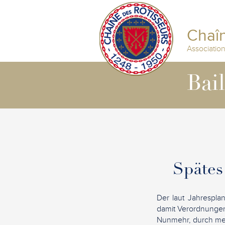
Chaîn
Associatio
Bai
Spätes
Der laut Jahrespla
damit Verordnungen 
Nunmehr, durch meh