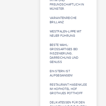
INTIM UND
FREUNDSCHAFTLICH IN
MÜNSTER.
VARIANTENREICHE
BRILLANZ
WESTFALEN-LIPPE MIT
NEUER FÜHRUNG
BESTE WAHL:
GROSSARTIGES BEI I
NSZENIERUNG, D
ARREICHUNG UND G
ENUSS
EIN STERN IST
AUFGEGANGEN!
RESTAURANT HASENKLEE
IM HOFHOTEL HOF
GROTHUES POTTHOFF
DELIKATESSEN FÜR DEN