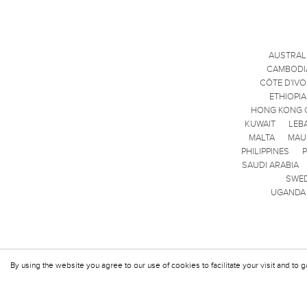
AUSTRAL
CAMBODI
CÔTE D'IVO
ETHIOPIA
HONG KONG 
KUWAIT
LEB
MALTA
MAU
PHILIPPINES
SAUDI ARABIA
SWE
UGANDA
By using the website you agree to our use of cookies to facilitate your visit and to g