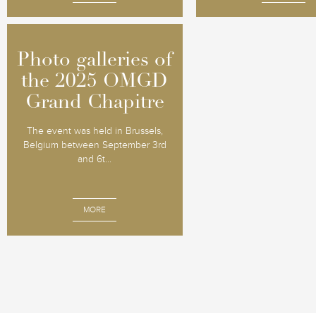
Photo galleries of
Photo galleries of
the 2025 OMGD
the 2025 OMGD
Grand Chapitre
Grand Chapitre
The event was held in Brussels,
Belgium between September 3rd
and 6t...
MORE