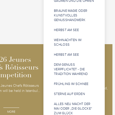
GAUMEN UND DIE OHREN
BRAUNE MAGIE ODER
KUNSTVOLLES
GENUSSHANDWERK
HERBST AM SEE
WEIHNACHTEN IM
SCHLOSS
HERBST AM SEE
2026 Jeunes
2026 Jeunes
26 Jeunes
26 Jeunes
Sommeliers
Sommeliers
DEM GENUSS
s Rôtisseurs
s Rôtisseurs
VERPFLICHTET - DIE
Competition
Competition
TRADITION WAHREND
mpetition
mpetition
The 2026 Jeunes Sommeliers
FRÜHLING IM SCHNEE
Jeunes Chefs Rôtisseurs
Competition will be held in Båstad,
 will be held in Istanbul...
Sweden, 14 - 18 o...
STERNE AUF ERDEN
ALLES NEU MACHT DER
MAI ODER „DIE GLOCKE“
MORE
MORE
ZUM GLÜCK