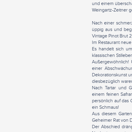
und einem überscha
Weingartz-Zeitner 
Nach einer schmer
üppig aus und beg
Vintage Pinot Brut 
Im Restaurant neue
Es handelt sich um
klassischen Stilleb
Außergewöhnlich! 
einer Abschwächun
Dekorationskunst u
diesbezüglich waren
Nach Tartar und Ga
einem feinen Safra
persönlich auf das
ein Schmaus!
Aus diesem Garten
Geheimer Rat von D
Der Abschied drän