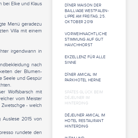
 bei Elke und Klaus
DÎNER MAISON DER
BAILLIAGE WESTFALEN-
LIPPE AM FREITAG, 25.
OKTOBER 2019
igte Menü geradezu
en Villa mit einem
VORWEIHNACHTLICHE
STIMMUNG AUF GUT
HAVICHHORST
chter irgendwann in
EXZELLENZ FÜR ALLE
SINNE
andbekleidung nach
keiten der Blumen-
DÎNER AMICAL IM
re Seele und Gespür
PARKHOTEL HERNE
chten.
ser Wolfsbarsch mit
SPÄTES GLÜCK BEIM
DÉJEUNER IM
welcher vom Meister
HINTERDING
r Zwetschge - welch
DÉJEUNER AMICAL IM
g Auslese 2015 von
HOTEL RESTAURANT
HINTERDING
presso rundete den