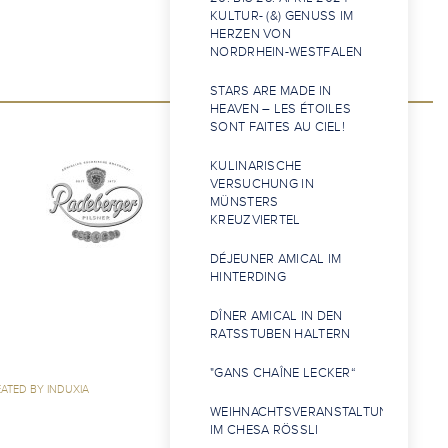
KULTUR- (&) GENUSS IM
HERZEN VON
NORDRHEIN-WESTFALEN
STARS ARE MADE IN
HEAVEN – LES ÉTOILES
SONT FAITES AU CIEL!
KULINARISCHE
VERSUCHUNG IN
MÜNSTERS
KREUZVIERTEL
DÉJEUNER AMICAL IM
HINTERDING
DÎNER AMICAL IN DEN
RATSSTUBEN HALTERN
"GANS CHAÎNE LECKER“
ATED BY INDUXIA
WEIHNACHTSVERANSTALTUNG
IM CHESA RÖSSLI