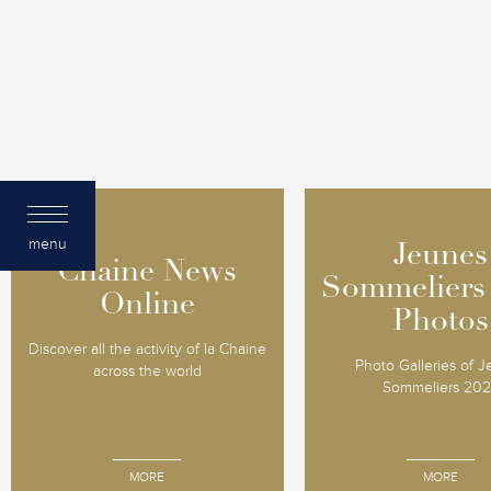
menu
Jeunes
Jeunes
Chaine News
Chaine News
Sommeliers
Sommeliers
Online
Online
Photos
Photos
Discover all the activity of la Chaine
Photo Galleries of 
across the world
Sommeliers 20
MORE
MORE