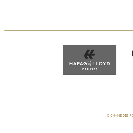
©
CHAÎNE DES R