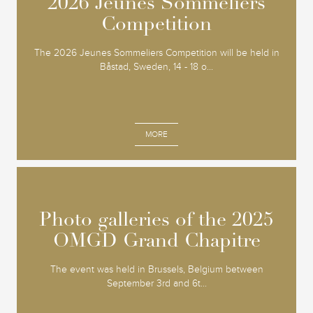
2026 Jeunes Sommeliers
2026 Jeunes Sommeliers
Competition
Competition
The 2026 Jeunes Sommeliers Competition will be held in
Båstad, Sweden, 14 - 18 o...
MORE
Photo galleries of the 2025
Photo galleries of the 2025
OMGD Grand Chapitre
OMGD Grand Chapitre
The event was held in Brussels, Belgium between
September 3rd and 6t...