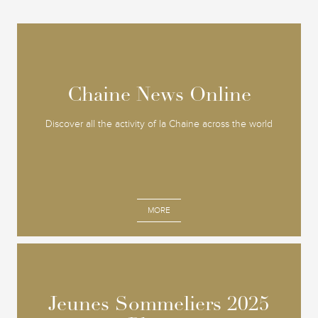
Chaine News Online
Chaine News Online
Discover all the activity of la Chaine across the world
MORE
Jeunes Sommeliers 2025
Jeunes Sommeliers 2025