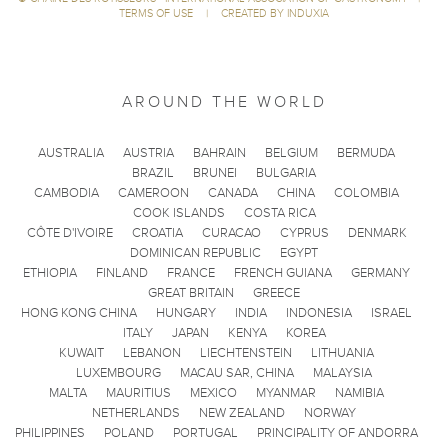
TERMS OF USE
|
CREATED BY INDUXIA
AROUND THE WORLD
AUSTRALIA
AUSTRIA
BAHRAIN
BELGIUM
BERMUDA
BRAZIL
BRUNEI
BULGARIA
CAMBODIA
CAMEROON
CANADA
CHINA
COLOMBIA
COOK ISLANDS
COSTA RICA
CÔTE D'IVOIRE
CROATIA
CURACAO
CYPRUS
DENMARK
DOMINICAN REPUBLIC
EGYPT
ETHIOPIA
FINLAND
FRANCE
FRENCH GUIANA
GERMANY
GREAT BRITAIN
GREECE
HONG KONG CHINA
HUNGARY
INDIA
INDONESIA
ISRAEL
ITALY
JAPAN
KENYA
KOREA
KUWAIT
LEBANON
LIECHTENSTEIN
LITHUANIA
LUXEMBOURG
MACAU SAR, CHINA
MALAYSIA
MALTA
MAURITIUS
MEXICO
MYANMAR
NAMIBIA
NETHERLANDS
NEW ZEALAND
NORWAY
PHILIPPINES
POLAND
PORTUGAL
PRINCIPALITY OF ANDORRA