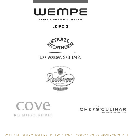
©
CHAÎNE DES RÔTISSEURS - INTERNATIONAL ASSOCIATION OF GASTRONOMY
|