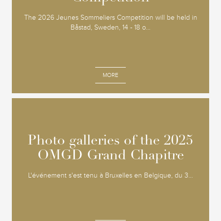
The 2026 Jeunes Sommeliers Competition will be held in
Båstad, Sweden, 14 - 18 o...
MORE
Photo galleries of the 2025
Photo galleries of the 2025
OMGD Grand Chapitre
OMGD Grand Chapitre
L'événement s'est tenu à Bruxelles en Belgique, du 3...