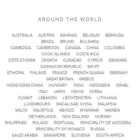
AROUND THE WORLD
AUSTRALIA
AUSTRIA
BAHRAIN
BELGIUM
BERMUDA
BRAZIL
BRUNEI
BULGARIA
CAMBODIA
CAMEROON
CANADA
CHINA
COLOMBIA
COOK ISLANDS
COSTA RICA
CÔTE D'IVOIRE
CROATIA
CURACAO
CYPRUS
DENMARK
DOMINICAN REPUBLIC
EGYPT
ETHIOPIA
FINLAND
FRANCE
FRENCH GUIANA
GERMANY
GREAT BRITAIN
GREECE
HONG KONG CHINA
HUNGARY
INDIA
INDONESIA
ISRAEL
ITALY
JAPAN
KENYA
KOREA
KUWAIT
LEBANON
LIECHTENSTEIN
LITHUANIA
LUXEMBOURG
MACAU SAR, CHINA
MALAYSIA
MALTA
MAURITIUS
MEXICO
MYANMAR
NAMIBIA
NETHERLANDS
NEW ZEALAND
NORWAY
PHILIPPINES
POLAND
PORTUGAL
PRINCIPALITY OF ANDORRA
PRINCIPALITY OF MONACO
RUSSIA
SAUDI ARABIA
SINGAPORE
SLOVENIA
SOUTH AFRICA