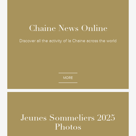
Chaine News Online
Chaine News Online
Discover all the activity of la Chaine across the world
MORE
Jeunes Sommeliers 2025
Jeunes Sommeliers 2025
Photos
Photos