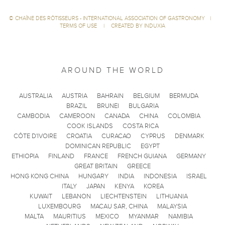
©
CHAÎNE DES RÔTISSEURS - INTERNATIONAL ASSOCIATION OF GASTRONOMY
|
TERMS OF USE
|
CREATED BY INDUXIA
AROUND THE WORLD
AUSTRALIA
AUSTRIA
BAHRAIN
BELGIUM
BERMUDA
BRAZIL
BRUNEI
BULGARIA
CAMBODIA
CAMEROON
CANADA
CHINA
COLOMBIA
COOK ISLANDS
COSTA RICA
CÔTE D'IVOIRE
CROATIA
CURACAO
CYPRUS
DENMARK
DOMINICAN REPUBLIC
EGYPT
ETHIOPIA
FINLAND
FRANCE
FRENCH GUIANA
GERMANY
GREAT BRITAIN
GREECE
HONG KONG CHINA
HUNGARY
INDIA
INDONESIA
ISRAEL
ITALY
JAPAN
KENYA
KOREA
KUWAIT
LEBANON
LIECHTENSTEIN
LITHUANIA
LUXEMBOURG
MACAU SAR, CHINA
MALAYSIA
MALTA
MAURITIUS
MEXICO
MYANMAR
NAMIBIA