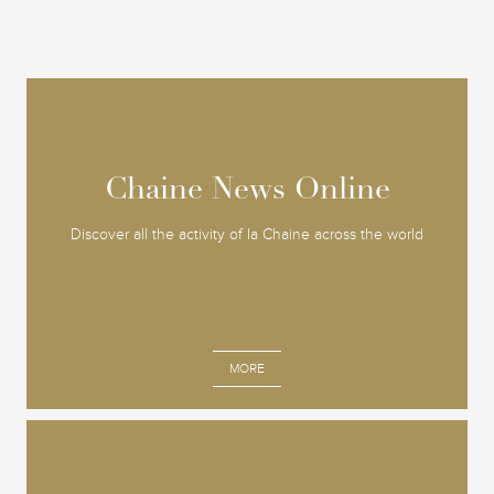
Chaine News Online
Chaine News Online
Discover all the activity of la Chaine across the world
MORE