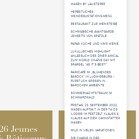
WASEN BY LAUSTERER
HERBSTLICHES
WEINDÉGUSTATIONS-MENÜ
RESTAURANT ZUR WEINSTEIGE
SCHWÄBISCHE AVANTGARDE
JENSEITS VON SPÄTZLE
PAPAS KÜCHE UND KIMS WEINE
LUKULLISCHES HIGHLIGHT
ANLÄSSLICH DES DÎNER AMICAL
ZUM WORLD CHAÎNE DAY MIT
SPARGEL “AS IT‘S BEST!”
PARKCAFÉ IM „BLÜHENDES
BAROCK“ IN LUDWIGSBURG -
FÜRSTLICH SPEISEN IN
BAROCKEM AMBIENTE
SOMMERNACHTSTRAUM IM
SCHWARZWALD
FREITAG, 23. SEPTEMBER 2022,
WASEN-AUFTAKT IN DER TA OS
|LODGE| IM FESTZELT KLAUSS &
KLAUSS AUF DEM CANNSTATTER
WASEN
2026 Jeunes
2026 Jeunes
26 Jeunes
26 Jeunes
WILD IN VIELEN VARIATIONEN
Sommeliers
Sommeliers
DIE CHAÎNE IN DER