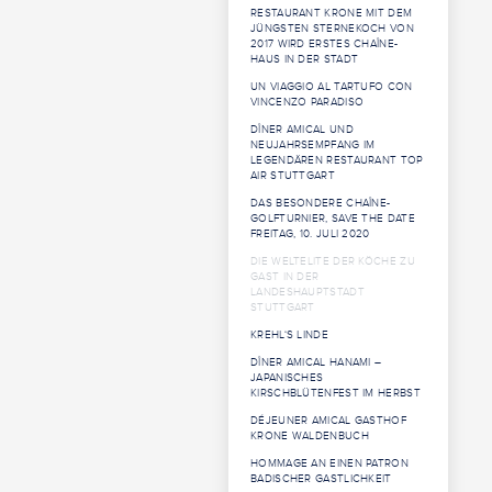
RESTAURANT KRONE MIT DEM
JÜNGSTEN STERNEKOCH VON
2017 WIRD ERSTES CHAÎNE-
HAUS IN DER STADT
UN VIAGGIO AL TARTUFO CON
VINCENZO PARADISO
DÎNER AMICAL UND
NEUJAHRSEMPFANG IM
LEGENDÄREN RESTAURANT TOP
AIR STUTTGART
DAS BESONDERE CHAÎNE-
GOLFTURNIER, SAVE THE DATE
FREITAG, 10. JULI 2020
DIE WELTELITE DER KÖCHE ZU
GAST IN DER
LANDESHAUPTSTADT
STUTTGART
KREHL‘S LINDE
DÎNER AMICAL HANAMI –
JAPANISCHES
KIRSCHBLÜTENFEST IM HERBST
DÉJEUNER AMICAL GASTHOF
KRONE WALDENBUCH
HOMMAGE AN EINEN PATRON
BADISCHER GASTLICHKEIT