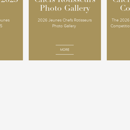
 2025
 2025
Chefs Rotisseurs
Chefs Rotisseurs
Chef
Chef
Photo Gallery
Photo Gallery
Co
Co
Jeunes
2026 Jeunes Chefs Rotisseurs
The 2026 
25
Photo Gallery
Competition
MORE