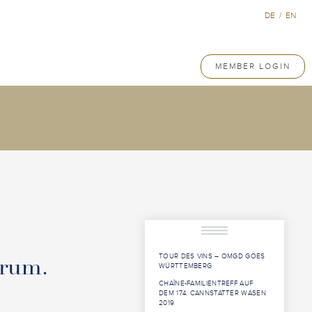
DE
/
EN
MEMBER LOGIN
TOUR DES VINS – OMGD GOES
erum.
WÜRTTEMBERG
CHAÎNE-FAMILIENTREFF AUF
DEM 174. CANNSTATTER WASEN
2019