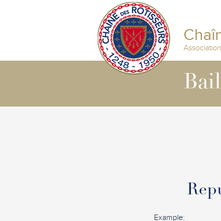
Chaîn
Associatio
Bai
Repu
Example: