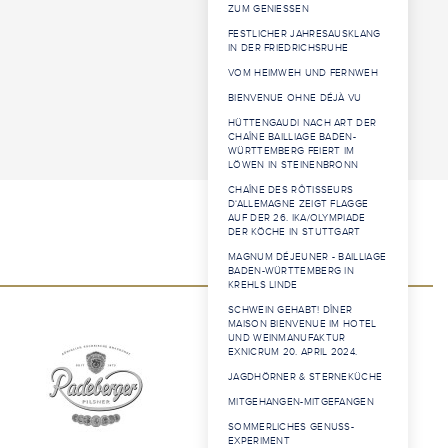
ZUM GENIESSEN
FESTLICHER JAHRESAUSKLANG
IN DER FRIEDRICHSRUHE
VOM HEIMWEH UND FERNWEH
BIENVENUE OHNE DÉJÀ VU
HÜTTENGAUDI NACH ART DER
CHAÎNE BAILLIAGE BADEN-
WÜRTTEMBERG FEIERT IM
LÖWEN IN STEINENBRONN
CHAÎNE DES RÔTISSEURS
D‘ALLEMAGNE ZEIGT FLAGGE
AUF DER 26. IKA/OLYMPIADE
DER KÖCHE IN STUTTGART
MAGNUM DÉJEUNER - BAILLIAGE
BADEN-WÜRTTEMBERG IN
KREHLS LINDE
SCHWEIN GEHABT! DÎNER
MAISON BIENVENUE IM HOTEL
UND WEINMANUFAKTUR
EXNICRUM 20. APRIL 2024.
JAGDHÖRNER & STERNEKÜCHE
MITGEHANGEN-MITGEFANGEN
SOMMERLICHES GENUSS-
EXPERIMENT