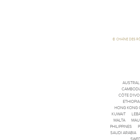
©
CHAÎNE DES R
AUSTRAL
CAMBODI
CÔTE D'IVO
ETHIOPIA
HONG KONG 
KUWAIT
LEB
MALTA
MAU
PHILIPPINES
SAUDI ARABIA
SWE