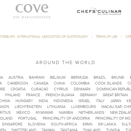
ÔTISSEURS - INTERNATIONAL ASSOCIATION OF GASTRONOMY
|
TERMS OF USE
|
CRE
AROUND THE WORLD
IA
AUSTRIA
BAHRAIN
BELGIUM
BERMUDA
BRAZIL
BRUNEI
A
CAMEROON
CANADA
CHINA
COLOMBIA
COOK ISLANDS
C
IRE
CROATIA
CURACAO
CYPRUS
DENMARK
DOMINICAN REPUBL
FINLAND
FRANCE
FRENCH GUIANA
GERMANY
GREAT BRITAIN
CHINA
HUNGARY
INDIA
INDONESIA
ISRAEL
ITALY
JAPAN
K
ANON
LIECHTENSTEIN
LITHUANIA
LUXEMBOURG
MACAU SAR, CHI
RITIUS
MEXICO
MYANMAR
NAMIBIA
NETHERLANDS
NEW ZEALA
POLAND
PORTUGAL
PRINCIPALITY OF ANDORRA
PRINCIPALITY OF M
SINGAPORE
SLOVENIA
SOUTH AFRICA
SPAIN
SRI LANKA
SULT
DEN
SWITZERLAND
TAIWAN
TANZANIA
THAILAND
TUNISIA
TÜ