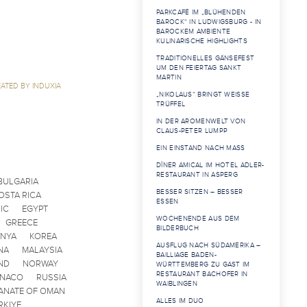
PARKCAFÉ IM „BLÜHENDEN
BAROCK“ IN LUDWIGSBURG - IN
BAROCKEM AMBIENTE
KULINARISCHE HIGHLIGHTS
TRADITIONELLES GÄNSEFEST
UM DEN FEIERTAG SANKT
MARTIN
ATED BY INDUXIA
„NIKOLAUS“ BRINGT WEISSE T
RÜFFEL
IN DER AROMENWELT VON
CLAUS-PETER LUMPP
EIN EINSTAND NACH MASS
DÎNER AMICAL IM HOTEL ADLER-
RESTAURANT IN ASPERG
BULGARIA
BESSER SITZEN – BESSER
OSTA RICA
ESSEN
IC
EGYPT
WOCHENENDE AUS DEM
GREECE
BILDERBUCH
ENYA
KOREA
AUSFLUG NACH SÜDAMERIKA –
NA
MALAYSIA
BAILLIAGE BADEN-
ND
NORWAY
WÜRTTEMBERG ZU GAST IM
RESTAURANT BACHOFER IN
ONACO
RUSSIA
WAIBLINGEN
ANATE OF OMAN
ALLES IM DUO
RKIYE