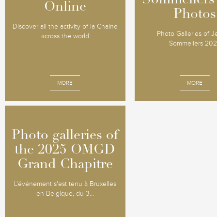
Sommeliers
Sommeliers
Online
Online
Photos
Photos
Discover all the activity of la Chaine
Photo Galleries of 
across the world
Sommeliers 20
MORE
MORE
Photo galleries of
Photo galleries of
the 2025 OMGD
the 2025 OMGD
Grand Chapitre
Grand Chapitre
L'événement s'est tenu à Bruxelles
en Belgique, du 3...