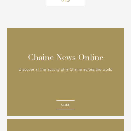
VIEW
Chaine News Online
Chaine News Online
Discover all the activity of la Chaine across the world
MORE