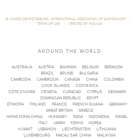
©
CHAÎNE DES RÔTISSEURS - INTERNATIONAL ASSOCIATION OF GASTRONOMY
|
TERMS OF USE
|
CREATED BY INDUXIA
AROUND THE WORLD
AUSTRALIA
AUSTRIA
BAHRAIN
BELGIUM
BERMUDA
BRAZIL
BRUNEI
BULGARIA
CAMBODIA
CAMEROON
CANADA
CHINA
COLOMBIA
COOK ISLANDS
COSTA RICA
CÔTE D'IVOIRE
CROATIA
CURACAO
CYPRUS
DENMARK
DOMINICAN REPUBLIC
EGYPT
ETHIOPIA
FINLAND
FRANCE
FRENCH GUIANA
GERMANY
GREAT BRITAIN
GREECE
HONG KONG CHINA
HUNGARY
INDIA
INDONESIA
ISRAEL
ITALY
JAPAN
KENYA
KOREA
KUWAIT
LEBANON
LIECHTENSTEIN
LITHUANIA
LUXEMBOURG
MACAU SAR, CHINA
MALAYSIA