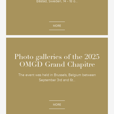
Båstad, Sweden, 14 - 18 o...
MORE
Photo galleries of the 2025
Photo galleries of the 2025
OMGD Grand Chapitre
OMGD Grand Chapitre
The event was held in Brussels, Belgium between
September 3rd and 6t...
MORE