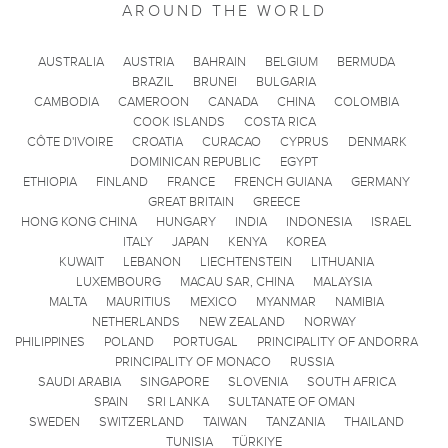
AROUND THE WORLD
AUSTRALIA
AUSTRIA
BAHRAIN
BELGIUM
BERMUDA
BRAZIL
BRUNEI
BULGARIA
CAMBODIA
CAMEROON
CANADA
CHINA
COLOMBIA
COOK ISLANDS
COSTA RICA
CÔTE D'IVOIRE
CROATIA
CURACAO
CYPRUS
DENMARK
DOMINICAN REPUBLIC
EGYPT
ETHIOPIA
FINLAND
FRANCE
FRENCH GUIANA
GERMANY
GREAT BRITAIN
GREECE
HONG KONG CHINA
HUNGARY
INDIA
INDONESIA
ISRAEL
ITALY
JAPAN
KENYA
KOREA
KUWAIT
LEBANON
LIECHTENSTEIN
LITHUANIA
LUXEMBOURG
MACAU SAR, CHINA
MALAYSIA
MALTA
MAURITIUS
MEXICO
MYANMAR
NAMIBIA
NETHERLANDS
NEW ZEALAND
NORWAY
PHILIPPINES
POLAND
PORTUGAL
PRINCIPALITY OF ANDORRA
PRINCIPALITY OF MONACO
RUSSIA
SAUDI ARABIA
SINGAPORE
SLOVENIA
SOUTH AFRICA
SPAIN
SRI LANKA
SULTANATE OF OMAN
SWEDEN
SWITZERLAND
TAIWAN
TANZANIA
THAILAND
TUNISIA
TÜRKIYE