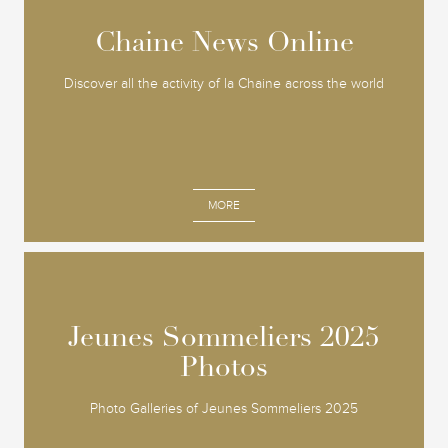
Chaine News Online
Chaine News Online
Discover all the activity of la Chaine across the world
MORE
Jeunes Sommeliers 2025
Jeunes Sommeliers 2025
Photos
Photos
Photo Galleries of Jeunes Sommeliers 2025