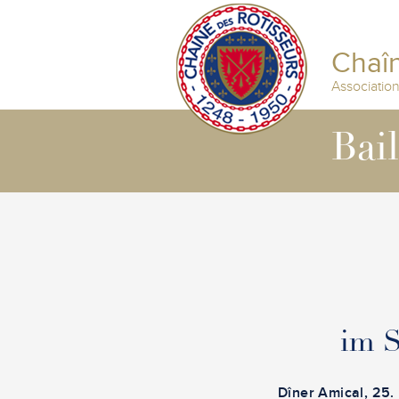
Chaîn
Associatio
Bai
im 
Dîner Amical
, 25