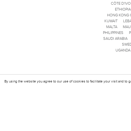
CÔTE D'IVO
ETHIOPIA
HONG KONG 
KUWAIT
LEB
MALTA
MAU
PHILIPPINES
SAUDI ARABIA
SWE
UGANDA
By using the website you agree to our use of cookies to facilitate your visit and to g