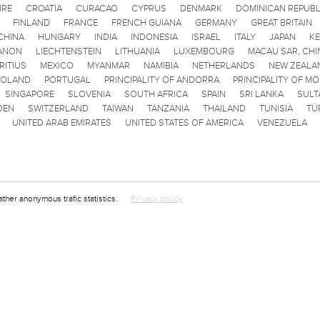
IRE
CROATIA
CURACAO
CYPRUS
DENMARK
DOMINICAN REPUBL
FINLAND
FRANCE
FRENCH GUIANA
GERMANY
GREAT BRITAIN
CHINA
HUNGARY
INDIA
INDONESIA
ISRAEL
ITALY
JAPAN
K
ANON
LIECHTENSTEIN
LITHUANIA
LUXEMBOURG
MACAU SAR, CHI
RITIUS
MEXICO
MYANMAR
NAMIBIA
NETHERLANDS
NEW ZEALA
POLAND
PORTUGAL
PRINCIPALITY OF ANDORRA
PRINCIPALITY OF M
SINGAPORE
SLOVENIA
SOUTH AFRICA
SPAIN
SRI LANKA
SULT
DEN
SWITZERLAND
TAIWAN
TANZANIA
THAILAND
TUNISIA
TÜ
UNITED ARAB EMIRATES
UNITED STATES OF AMERICA
VENEZUELA
ather anonymous trafic statistics.
Privacy policy