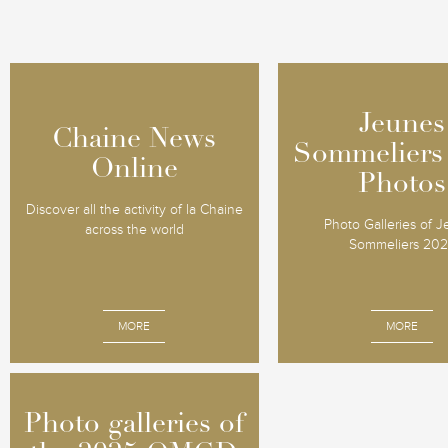
Jeunes
Jeunes
Chaine News
Chaine News
Sommeliers
Sommeliers
Online
Online
Photos
Photos
Discover all the activity of la Chaine
Photo Galleries of 
across the world
Sommeliers 20
MORE
MORE
Photo galleries of
Photo galleries of