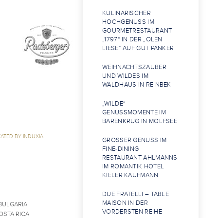
KULINARISCHER
HOCHGENUSS IM
GOURMETRESTAURANT
„1797“ IN DER „OLEN
LIESE“ AUF GUT PANKER
WEIHNACHTSZAUBER
UND WILDES IM
WALDHAUS IN REINBEK
„WILDE“
GENUSSMOMENTE IM
BÄRENKRUG IN MOLFSEE
ATED BY INDUXIA
GROSSER GENUSS IM F
INE-DINING R
ESTAURANT AHLMANNS I
M ROMANTIK HOTEL K
IELER KAUFMANN
DUE FRATELLI – TABLE
MAISON IN DER
BULGARIA
VORDERSTEN REIHE
OSTA RICA