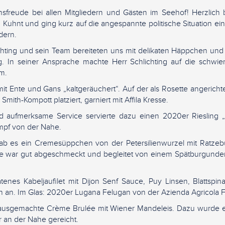
freude bei allen Mitgliedern und Gästen im Seehof! Herzlich
ald Kuhnt und ging kurz auf die angespannte politische Situation ein
dern.
ichting und sein Team bereiteten uns mit delikaten Häppchen u
. In seiner Ansprache machte Herr Schlichting auf die schwieri
m.
it Ente und Gans „kaltgeräuchert“. Auf der als Rosette angerich
mith-Kompott platziert, garniert mit Affila Kresse.
d aufmerksame Service servierte dazu einen 2020er Riesling „P
mpf von der Nahe.
ab es ein Cremesüppchen von der Petersilienwurzel mit Ratzeb
pe war gut abgeschmeckt und begleitet von einem Spätburgunde
tenes Kabeljaufilet mit Dijon Senf Sauce, Puy Linsen, Blattspi
n an. Im Glas: 2020er Lugana Felugan von der Azienda Agricola Fe
Hausgemachte Crème Brulée mit Wiener Mandeleis. Dazu wurde 
an der Nahe gereicht.