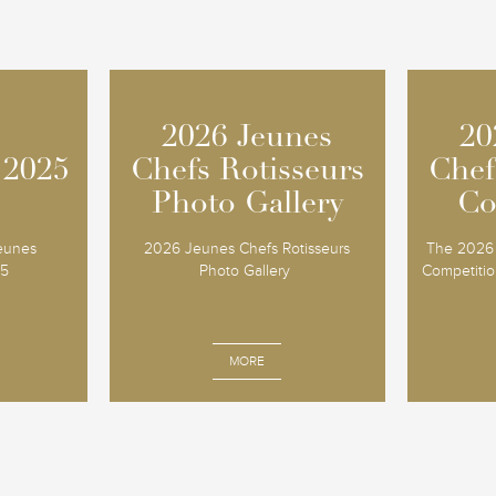
2026 Jeunes
2026 Jeunes
20
20
 2025
 2025
Chefs Rotisseurs
Chefs Rotisseurs
Chef
Chef
Photo Gallery
Photo Gallery
Co
Co
Jeunes
2026 Jeunes Chefs Rotisseurs
The 2026 
25
Photo Gallery
Competition
MORE