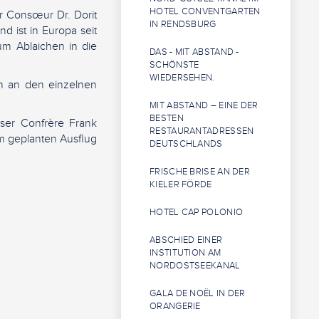
HOTEL CONVENTGARTEN
er Consœur Dr. Dorit
IN RENDSBURG
d ist in Europa seit
m Ablaichen in die
DAS - MIT ABSTAND -
SCHÖNSTE
WIEDERSEHEN.
on an den einzelnen
MIT ABSTAND – EINE DER
BESTEN
er Confrère Frank
RESTAURANTADRESSEN
m geplanten Ausflug
DEUTSCHLANDS
FRISCHE BRISE AN DER
KIELER FÖRDE
HOTEL CAP POLONIO
ABSCHIED EINER
INSTITUTION AM
NORDOSTSEEKANAL
GALA DE NOËL IN DER
ORANGERIE