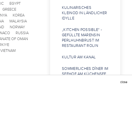
IC
EGYPT
KULINARISCHES
GREECE
KLEINOD IN LÄNDLICHER
ENYA
KOREA
IDYLLE
NA
MALAYSIA
ND
NORWAY
„KITCHEN POSSIBLE“ -
ONACO
RUSSIA
GEFÜLLTE MARENSIN
ANATE OF OMAN
PERLHUHNBRUST IM
RKIYE
RESTAURANT ROLIN
VIETNAM
KULTUR AM KANAL
SOMMERLICHES DÎNER IM
SEEHOF AM KÜCHENSEE
IN RATZEBURG
close
ERST DIE ARBEIT, DANN
DER GENUSS
LANZAROTE-REISE DER
CHAÎNE-BAILLIAGE
SCHLESWIG-HOLSTEIN
GOLDENER