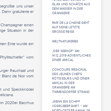
GLAS UND SCHÄTZE AUS
 begrüßte uns unser
DEM WASSER IN DER
. Dann gratulierte er
ORANGERIE
PAIR DE LA CHAÎNE GEHT
nd Champagner einen
AUF SEINE LETZTE
ge Situation in der
GROSSE REISE
WELTNATURERBE
teten Ente wurde ein
„DER SEEHOF“ AM
14.12.2019 ADVENTLICHES
hyllitschiefer“ vom
DÎNER AMICAL
CONCOURS RÉGIONAL
urger Rauchaal und
DES JEUNES CHEFS
r Blanc de Noir vom
RÔTISSEURS UND DÎNER
AMICAL IN DER
ORANGERIE AM
nat und Speckknödel
TIMMENDORFER STRAND
liciana.
„WENN EIN SCHIFF
ein 2020er Bacchus
VORRÜBERFÄHRT…“ AM
NORD-OSTSEE-KANAL IM