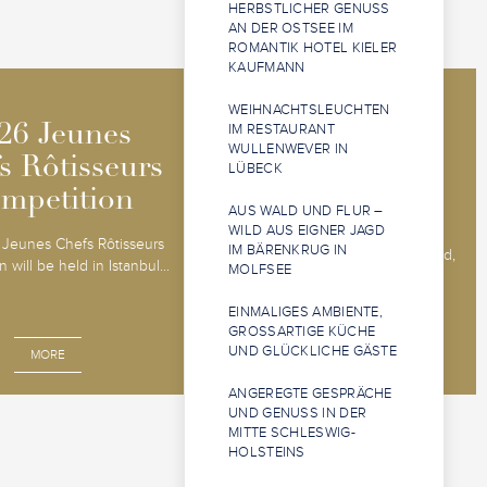
HERBSTLICHER GENUSS
AN DER OSTSEE IM
ROMANTIK HOTEL KIELER
KAUFMANN
WEIHNACHTSLEUCHTEN
2026 Jeunes
2026 Jeunes
IM RESTAURANT
26 Jeunes
26 Jeunes
WULLENWEVER IN
Sommeliers
Sommeliers
s Rôtisseurs
s Rôtisseurs
LÜBECK
Competition
Competition
mpetition
mpetition
AUS WALD UND FLUR –
WILD AUS EIGNER JAGD
The 2026 Jeunes Sommeliers
Jeunes Chefs Rôtisseurs
IM BÄRENKRUG IN
Competition will be held in Båstad,
 will be held in Istanbul...
MOLFSEE
Sweden, 14 - 18 o...
EINMALIGES AMBIENTE,
GROSSARTIGE KÜCHE U
ND GLÜCKLICHE GÄSTE
MORE
MORE
ANGEREGTE GESPRÄCHE
UND GENUSS IN DER
MITTE SCHLESWIG-
HOLSTEINS