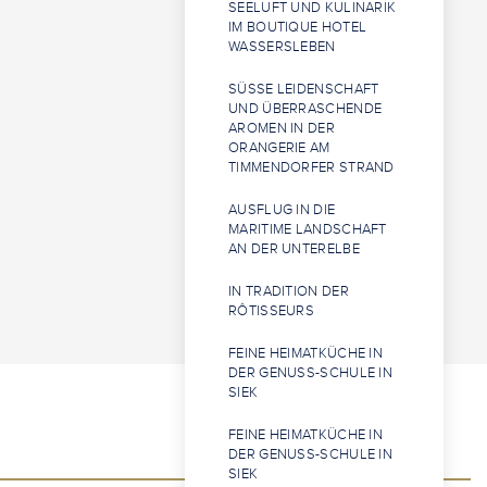
SEELUFT UND KULINARIK
IM BOUTIQUE HOTEL
WASSERSLEBEN
SÜSSE LEIDENSCHAFT U
ND ÜBERRASCHENDE A
ROMEN IN DER O
RANGERIE AM T
IMMENDORFER STRAND
AUSFLUG IN DIE
MARITIME LANDSCHAFT
AN DER UNTERELBE
IN TRADITION DER
RÔTISSEURS
FEINE HEIMATKÜCHE IN
DER GENUSS-SCHULE IN
SIEK
FEINE HEIMATKÜCHE IN
DER GENUSS-SCHULE IN
SIEK