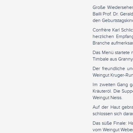
Große Wiedersehens
Bailli Prof. Dr. Ger
den Geburtstagskin
Confrère Karl Schl
herzlichen Empfang
Branche aufmerksa
Das Menü startete m
Timbale aus Granny S
Der freundliche un
Weingut Kruger-Ru
Im zweiten Gang g
Kräuteröl. Die Sup
Weingut Neiss.
Auf der Haut gebra
schlossen sich dara
Das süße Finale: 
vom Weingut Weber 