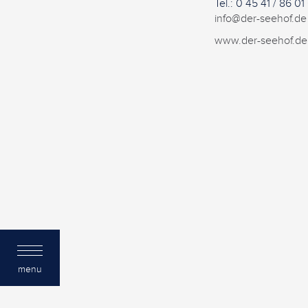
Tel.: 0 45 41 / 86 01
info@der-seehof.de
www.der-seehof.de
menu