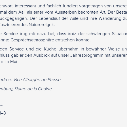
ichwort, interessant und fachlich fundiert vorgetragen von unser
mal dem Aal, als einer vom Aussterben bedrohten Art. Der Bestan
urückgegangen. Der Lebenslauf der Aale und ihre Wanderung zu
faszinierendes Naturereignis.
e Service trug mit dazu bei, dass trotz der schwierigen Situati
annte Gesprächsatmosphäre entstehen konnte.
en Service und die Küche übernahm in bewährter Weise uns
luss gab er den Ausblick auf unser Jahresprogramm mit unsere
rn im Mai.
Andree, Vice-Chargée de Presse
enburg, Dame de la Chaîne
f“
1–3