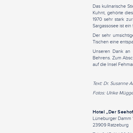
Das kulinarische St
Kuhnt, gehörte dies
1970 sehr stark z
Sargassosee ist ein 
Der sehr umsichtig
Tischen eine entsp
Unseren Dank an d
Behrens. Zum Absch
auf die Insel Fehma
Text: Dr. Susanne 
Fotos: Ulrike Mügg
Hotel „Der Seeho
Lüneburger Damm 
23909 Ratzeburg