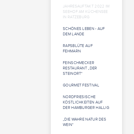
JAHRESAUFTAKT 2022 IM
SEEHOF AM KÜCHENSEE
IN RATZEBURG
SCHÖNES LEBEN - AUF
DEM LANDE
RAPSBLÜTE AUF
FEHMARN
FEINSCHMECKER
RESTAURANT „DER
STEINORT“
GOURMET FESTIVAL
NORDFRIESISCHE
KÖSTLICHKEITEN AUF
DER HAMBURGER HALLIG
„DIE WAHRE NATUR DES
WEIN“