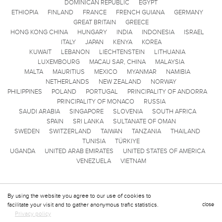
DOMINICAN REPUBLIC
EGYPT
ETHIOPIA
FINLAND
FRANCE
FRENCH GUIANA
GERMANY
GREAT BRITAIN
GREECE
HONG KONG CHINA
HUNGARY
INDIA
INDONESIA
ISRAEL
ITALY
JAPAN
KENYA
KOREA
KUWAIT
LEBANON
LIECHTENSTEIN
LITHUANIA
LUXEMBOURG
MACAU SAR, CHINA
MALAYSIA
MALTA
MAURITIUS
MEXICO
MYANMAR
NAMIBIA
NETHERLANDS
NEW ZEALAND
NORWAY
PHILIPPINES
POLAND
PORTUGAL
PRINCIPALITY OF ANDORRA
PRINCIPALITY OF MONACO
RUSSIA
SAUDI ARABIA
SINGAPORE
SLOVENIA
SOUTH AFRICA
SPAIN
SRI LANKA
SULTANATE OF OMAN
SWEDEN
SWITZERLAND
TAIWAN
TANZANIA
THAILAND
TUNISIA
TÜRKIYE
UGANDA
UNITED ARAB EMIRATES
UNITED STATES OF AMERICA
VENEZUELA
VIETNAM
By using the website you agree to our use of cookies to
facilitate your visit and to gather anonymous trafic statistics.
close
Privacy policy