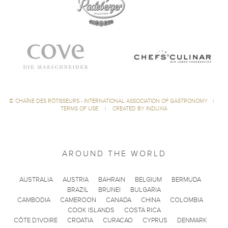
©
CHAÎNE DES RÔTISSEURS - INTERNATIONAL ASSOCIATION OF GASTRONOMY
|
TERMS OF USE
|
CREATED BY INDUXIA
AROUND THE WORLD
AUSTRALIA
AUSTRIA
BAHRAIN
BELGIUM
BERMUDA
BRAZIL
BRUNEI
BULGARIA
CAMBODIA
CAMEROON
CANADA
CHINA
COLOMBIA
COOK ISLANDS
COSTA RICA
CÔTE D'IVOIRE
CROATIA
CURACAO
CYPRUS
DENMARK