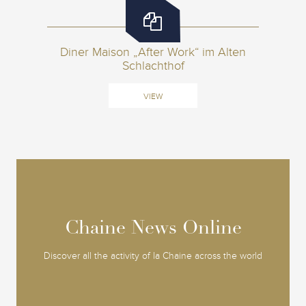
Diner Maison „After Work“ im Alten
Schlachthof
VIEW
Chaine News Online
Chaine News Online
Discover all the activity of la Chaine across the world