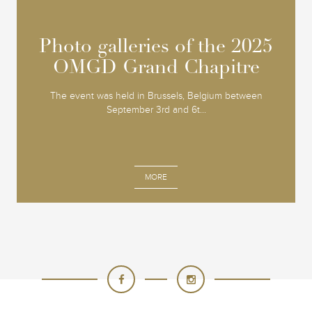
Photo galleries of the 2025
Photo galleries of the 2025
OMGD Grand Chapitre
OMGD Grand Chapitre
The event was held in Brussels, Belgium between
September 3rd and 6t...
MORE