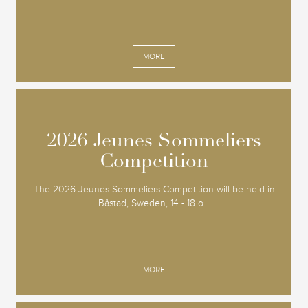
MORE
2026 Jeunes Sommeliers
2026 Jeunes Sommeliers
Competition
Competition
The 2026 Jeunes Sommeliers Competition will be held in
Båstad, Sweden, 14 - 18 o...
MORE