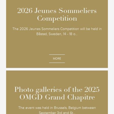
2026 Jeunes Sommeliers
2026 Jeunes Sommeliers
Competition
Competition
The 2026 Jeunes Sommeliers Competition will be held in
Båstad, Sweden, 14 - 18 o...
MORE
Photo galleries of the 2025
Photo galleries of the 2025
OMGD Grand Chapitre
OMGD Grand Chapitre
The event was held in Brussels, Belgium between
September 3rd and 6t...