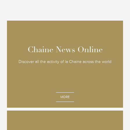
Chaine News Online
Chaine News Online
Discover all the activity of la Chaine across the world
MORE