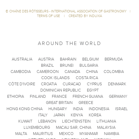
©
CHAÎNE DES RÔTISSEURS - INTERNATIONAL ASSOCIATION OF GASTRONOMY
|
TERMS OF USE
|
CREATED BY INDUXIA
AROUND THE WORLD
AUSTRALIA
AUSTRIA
BAHRAIN
BELGIUM
BERMUDA
BRAZIL
BRUNEI
BULGARIA
CAMBODIA
CAMEROON
CANADA
CHINA
COLOMBIA
COOK ISLANDS
COSTA RICA
CÔTE D'IVOIRE
CROATIA
CURACAO
CYPRUS
DENMARK
DOMINICAN REPUBLIC
EGYPT
ETHIOPIA
FINLAND
FRANCE
FRENCH GUIANA
GERMANY
GREAT BRITAIN
GREECE
HONG KONG CHINA
HUNGARY
INDIA
INDONESIA
ISRAEL
ITALY
JAPAN
KENYA
KOREA
KUWAIT
LEBANON
LIECHTENSTEIN
LITHUANIA
LUXEMBOURG
MACAU SAR, CHINA
MALAYSIA
MALTA
MAURITIUS
MEXICO
MYANMAR
NAMIBIA